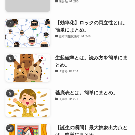
未分類
280
【効率化】ロックの両立性とは。
簡単にまとめ。
基本情報技術者
246
生起確率とは。読み方を簡単にま
とめ。
IT資格
244
基底表とは。簡単にまとめ。
IT資格
227
【誕生の瞬間】最大抽象出力点と
は。簡単にまとめ。