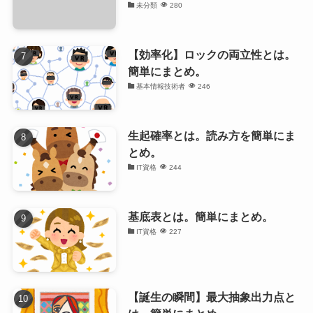
未分類
280
【効率化】ロックの両立性とは。
簡単にまとめ。
基本情報技術者
246
生起確率とは。読み方を簡単にま
とめ。
IT資格
244
基底表とは。簡単にまとめ。
IT資格
227
【誕生の瞬間】最大抽象出力点と