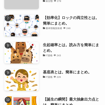
未分類
279
【効率化】ロックの両立性とは。
簡単にまとめ。
基本情報技術者
246
生起確率とは。読み方を簡単にま
とめ。
IT資格
243
基底表とは。簡単にまとめ。
IT資格
226
【誕生の瞬間】最大抽象出力点と
は。簡単にまとめ。