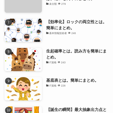
未分類
279
【効率化】ロックの両立性とは。
簡単にまとめ。
基本情報技術者
246
生起確率とは。読み方を簡単にま
とめ。
IT資格
243
基底表とは。簡単にまとめ。
IT資格
226
【誕生の瞬間】最大抽象出力点と