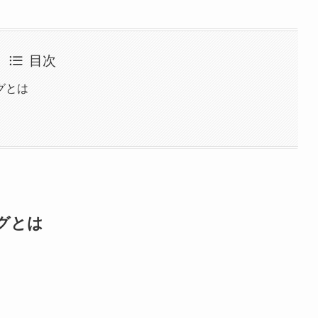
目次
グとは
グとは