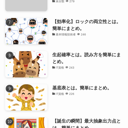
未分類
279
【効率化】ロックの両立性とは。
簡単にまとめ。
基本情報技術者
246
生起確率とは。読み方を簡単にま
とめ。
IT資格
243
基底表とは。簡単にまとめ。
IT資格
226
【誕生の瞬間】最大抽象出力点と
は。簡単にまとめ。