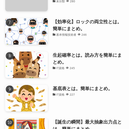
未分類
280
【効率化】ロックの両立性とは。
簡単にまとめ。
基本情報技術者
246
生起確率とは。読み方を簡単にま
とめ。
IT資格
245
基底表とは。簡単にまとめ。
IT資格
227
【誕生の瞬間】最大抽象出力点と
は。簡単にまとめ。