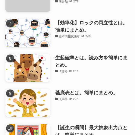
未分類
279
【効率化】ロックの両立性とは。
簡単にまとめ。
基本情報技術者
246
生起確率とは。読み方を簡単にま
とめ。
IT資格
243
基底表とは。簡単にまとめ。
IT資格
226
【誕生の瞬間】最大抽象出力点と
は。簡単にまとめ。