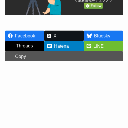
＼ 最新情報をチェック ／
Facebook
X
Bluesky
Threads
Hatena
LINE
Copy