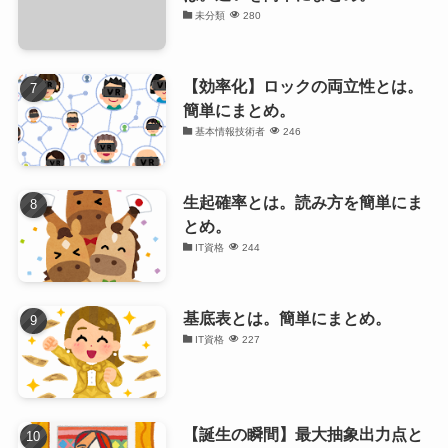
未分類
280
【効率化】ロックの両立性とは。
簡単にまとめ。
基本情報技術者
246
生起確率とは。読み方を簡単にま
とめ。
IT資格
244
基底表とは。簡単にまとめ。
IT資格
227
【誕生の瞬間】最大抽象出力点と