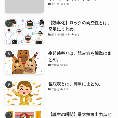
未分類
280
【効率化】ロックの両立性とは。
簡単にまとめ。
基本情報技術者
246
生起確率とは。読み方を簡単にま
とめ。
IT資格
244
基底表とは。簡単にまとめ。
IT資格
227
【誕生の瞬間】最大抽象出力点と