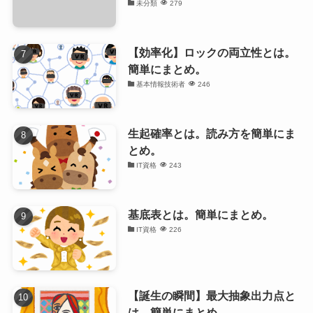
未分類
279
【効率化】ロックの両立性とは。
簡単にまとめ。
基本情報技術者
246
生起確率とは。読み方を簡単にま
とめ。
IT資格
243
基底表とは。簡単にまとめ。
IT資格
226
【誕生の瞬間】最大抽象出力点と
は。簡単にまとめ。