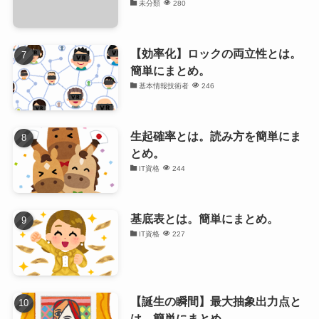
未分類
280
【効率化】ロックの両立性とは。
簡単にまとめ。
基本情報技術者
246
生起確率とは。読み方を簡単にま
とめ。
IT資格
244
基底表とは。簡単にまとめ。
IT資格
227
【誕生の瞬間】最大抽象出力点と
は。簡単にまとめ。