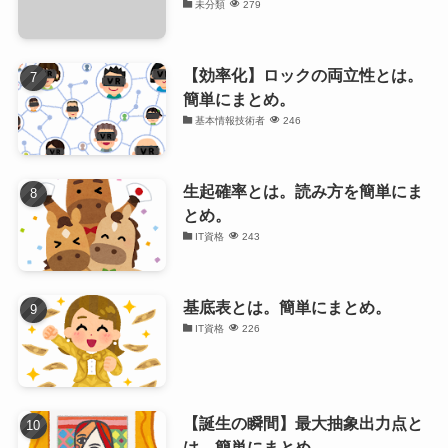
未分類
279
【効率化】ロックの両立性とは。
簡単にまとめ。
基本情報技術者
246
生起確率とは。読み方を簡単にま
とめ。
IT資格
243
基底表とは。簡単にまとめ。
IT資格
226
【誕生の瞬間】最大抽象出力点と
は。簡単にまとめ。