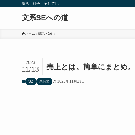
就活、社会、そしてIT。
文系SEへの道
ホーム
簿記
3級
2023
売上とは。簡単にまとめ。
11/13
2023年11月13日
3級
未分類