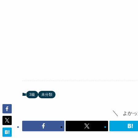
3級
未分類
よかっ