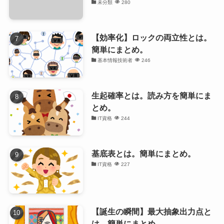
未分類
280
【効率化】ロックの両立性とは。
簡単にまとめ。
基本情報技術者
246
生起確率とは。読み方を簡単にま
とめ。
IT資格
244
基底表とは。簡単にまとめ。
IT資格
227
【誕生の瞬間】最大抽象出力点と
は。簡単にまとめ。