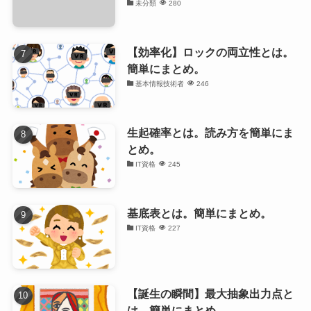
未分類
280
【効率化】ロックの両立性とは。
簡単にまとめ。
基本情報技術者
246
生起確率とは。読み方を簡単にま
とめ。
IT資格
245
基底表とは。簡単にまとめ。
IT資格
227
【誕生の瞬間】最大抽象出力点と
は。簡単にまとめ。