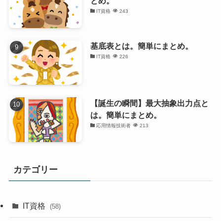
とめ。
IT資格
243
基底表とは。簡単にまとめ。
IT資格
226
【誕生の瞬間】最大抽象出力点と
は。簡単にまとめ。
応用情報技術者
213
カテゴリー
IT資格
(58)