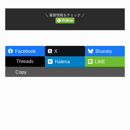
＼ 最新情報をチェック ／
Facebook
X
Bluesky
Threads
Hatena
LINE
Copy