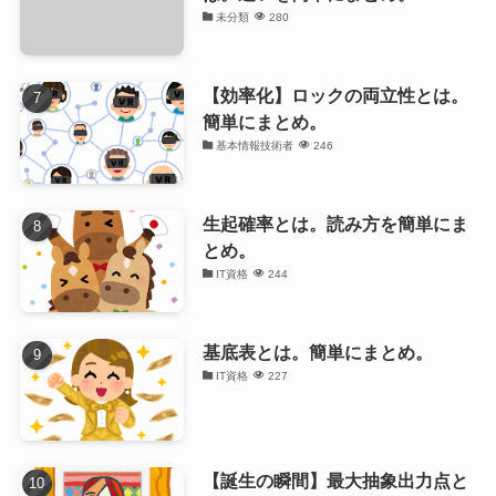
未分類
280
【効率化】ロックの両立性とは。
簡単にまとめ。
基本情報技術者
246
生起確率とは。読み方を簡単にま
とめ。
IT資格
244
基底表とは。簡単にまとめ。
IT資格
227
【誕生の瞬間】最大抽象出力点と