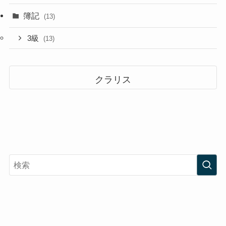
簿記
(13)
3級
(13)
クラリス