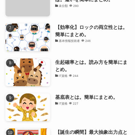
未分類
280
【効率化】ロックの両立性とは。
簡単にまとめ。
基本情報技術者
246
生起確率とは。読み方を簡単にま
とめ。
IT資格
244
基底表とは。簡単にまとめ。
IT資格
227
【誕生の瞬間】最大抽象出力点と