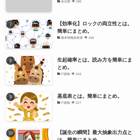
未分類
280
【効率化】ロックの両立性とは。
簡単にまとめ。
基本情報技術者
246
生起確率とは。読み方を簡単にま
とめ。
IT資格
244
基底表とは。簡単にまとめ。
IT資格
227
【誕生の瞬間】最大抽象出力点と
は。簡単にまとめ。