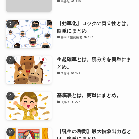
未分類
280
【効率化】ロックの両立性とは。
簡単にまとめ。
基本情報技術者
246
生起確率とは。読み方を簡単にま
とめ。
IT資格
243
基底表とは。簡単にまとめ。
IT資格
226
【誕生の瞬間】最大抽象出力点と
は。簡単にまとめ。